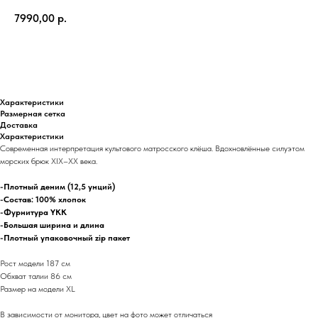
7990,00
р.
Купить
Характеристики
Размерная сетка
Доставка
Характеристики
Современная интерпретация культового матросского клёша. Вдохновлённые силуэтом
морских брюк XIX–XX века.
-Плотный деним (12,5 унций)
-Состав: 100% хлопок
-Фурнитура YKK
-Большая ширина и длина
-Плотный упаковочный zip пакет
Рост модели 187 см
Обхват талии 86 см
Размер на модели XL
В зависимости от монитора, цвет на фото может отличаться