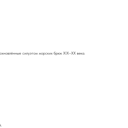
охновлённые силуэтом морских брюк XIX–XX века.
й.