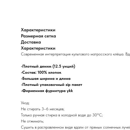
Характеристики
Размерная сетка
Доставка
Характеристики
Современная интерпретация культового матросского клёша. Вд
-Плотный деним (12.5 унций)
-Состав: 100% хлопок
-Большая ширина и длина
-Плотный упаковочный zip пакет
-Фирменная фурнитура ykk
Уход:
Не стирать 3–6 месяцев;
Только ручная стирка в холодной воде до 30°C;
Не отжимать;
Сушить в расправленном виде вдали от прямых солнечных луче